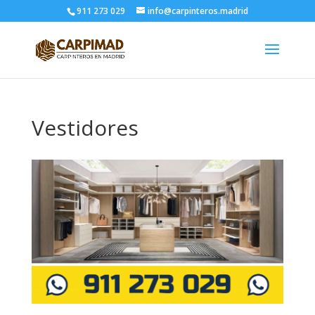
911 273 029
info@carpinteros.madrid
Vestidores