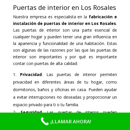
Puertas de interior en Los Rosales
Nuestra empresa es especialista en la
fabricación e
instalación de puertas de interior en Los Rosales
.
Las puertas de interior son una parte esencial de
cualquier hogar y pueden tener una gran influencia en
la apariencia y funcionalidad de una habitación. Estas
son algunas de las razones por las que las puertas de
interior son importantes y por qué es importante
contar con puertas de alta calidad:
Privacidad
: Las puertas de interior permiten
privacidad en diferentes áreas de tu hogar, como
dormitorios, baños y oficinas en casa. Pueden ayudar
a evitar interrupciones no deseadas y proporcionar un
espacio privado para ti o tu familia.
Seguridad
: Las puertas de interior pueden
proporcionar seguridad y protección en tu hogar.
¡LLAMAR AHORA!
Pueden ayudar a mantener a salvo a los niños y a las