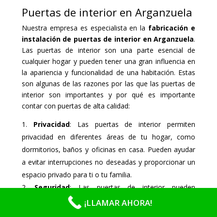
Puertas de interior en Arganzuela
Nuestra empresa es especialista en la
fabricación e
instalación de puertas de interior en Arganzuela
.
Las puertas de interior son una parte esencial de
cualquier hogar y pueden tener una gran influencia en
la apariencia y funcionalidad de una habitación. Estas
son algunas de las razones por las que las puertas de
interior son importantes y por qué es importante
contar con puertas de alta calidad:
Privacidad
: Las puertas de interior permiten
privacidad en diferentes áreas de tu hogar, como
dormitorios, baños y oficinas en casa. Pueden ayudar
a evitar interrupciones no deseadas y proporcionar un
espacio privado para ti o tu familia.
Seguridad
: Las puertas de interior pueden
proporcionar seguridad y protección en tu hogar.
¡LLAMAR AHORA!
Pueden ayudar a mantener a salvo a los niños y a las